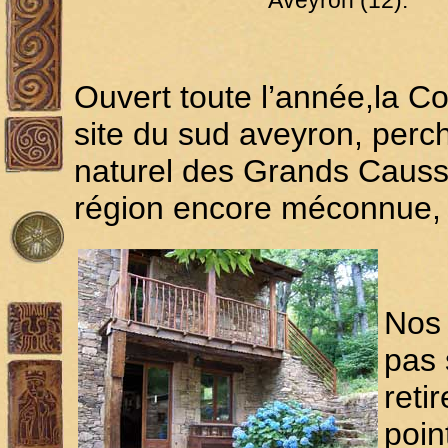
Aveyron (12).
Ouvert toute l’année,la C
site du sud aveyron, perc
naturel des Grands Causses
région encore méconnue, i
Nos 
pas 
reti
poin