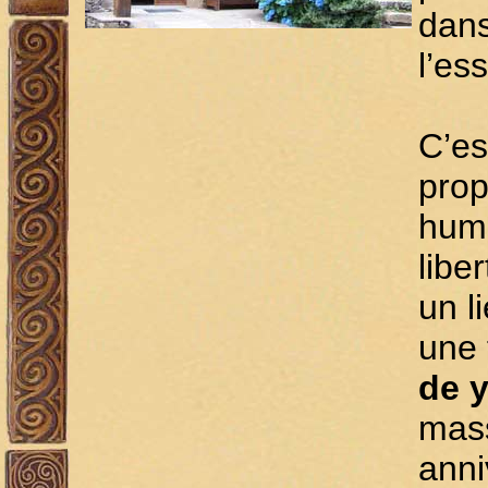
dans
l’ess
C’es
prop
hume
libe
un l
une 
de 
mass
anni